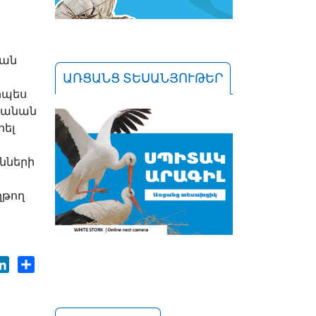
յան
ԱՌՑԱՆՑ ՏԵՍԱՆՅՈՒԹԵՐ
որպես
ստանան
րել
ւնների
ղթող
ok
tter
LinkedIn
Share