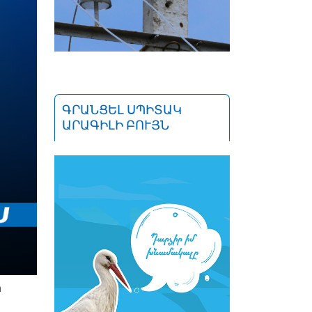
ԳՐԱՆՑԵԼ ՍՊԻՏԱԿ
ԱՐԱԳԻԼԻ ԲՈՒՅՆ
ի