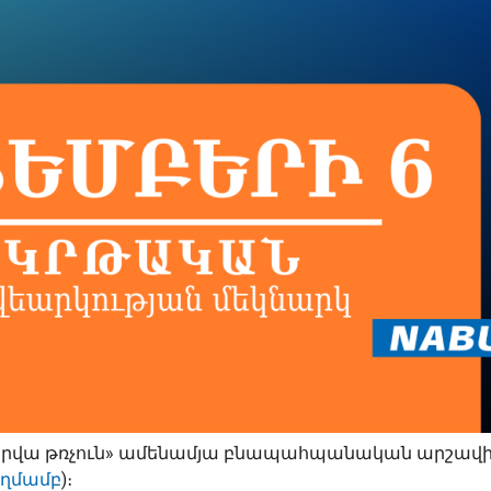
«Տարվա թռչուն» ամենամյա բնապահպանական արշավ
հղմամբ
)։