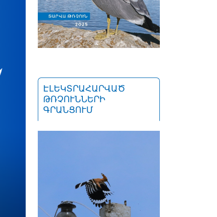
ԷԼԵԿՏՐԱՀԱՐՎԱԾ
ԹՌՉՈՒՆՆԵՐԻ
ԳՐԱՆՑՈՒՄ