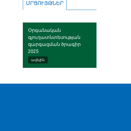
ՄՐՑՈՒՅԹՆԵՐ
Օրգանական
գյուղատնտեսության
զարգացման ծրագիր
2025
ավելին