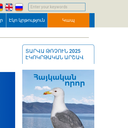
Enter your keywords
եր
Էկո կրթություն
Կապ
ՏԱՐՎԱ ԹՌՉՈՒՆ 2025
ԷԿՈԿՐԹԱԿԱՆ ԱՐՇԱՎ