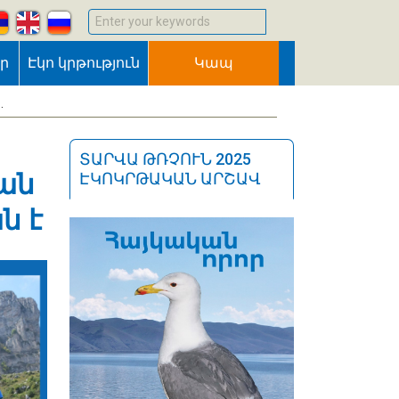
Enter your keywords
եր
Էկո կրթություն
Կապ
.
ՏԱՐՎԱ ԹՌՉՈՒՆ 2025
ան
ԷԿՈԿՐԹԱԿԱՆ ԱՐՇԱՎ
ն է