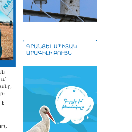
ԳՐԱՆՑԵԼ ՍՊԻՏԱԿ
ԱՐԱԳԻԼԻ ԲՈՒՅՆ
ան
ւմ
անը,
ը։
 է
ՈՒՆ