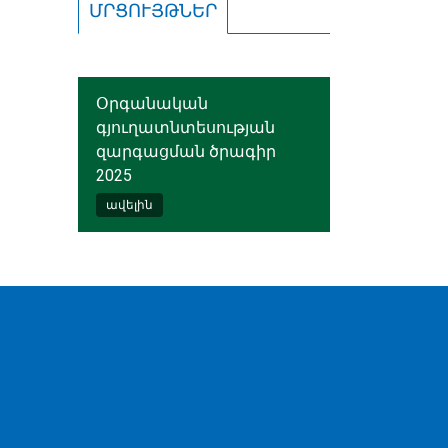
ՄՐՑՈՒՅԹՆԵՐ
Օրգանական
գյուղատնտեսության
զարգացման ծրագիր
2025
ավելին