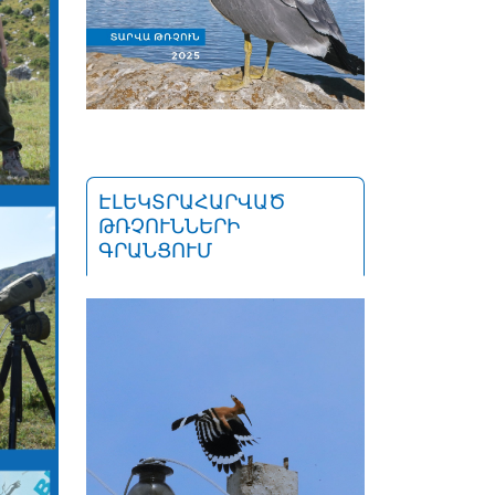
ԷԼԵԿՏՐԱՀԱՐՎԱԾ
ԹՌՉՈՒՆՆԵՐԻ
ԳՐԱՆՑՈՒՄ