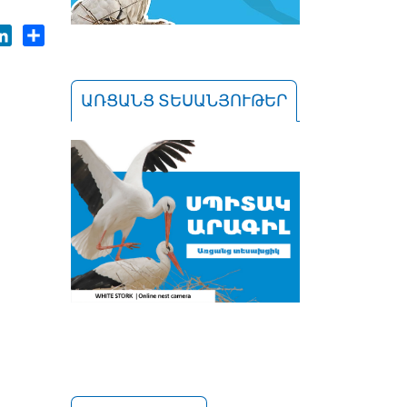
ok
tter
LinkedIn
Share
ԱՌՑԱՆՑ ՏԵՍԱՆՅՈՒԹԵՐ