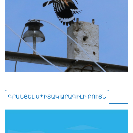
ԳՐԱՆՑԵԼ ՍՊԻՏԱԿ ԱՐԱԳԻԼԻ ԲՈՒՅՆ