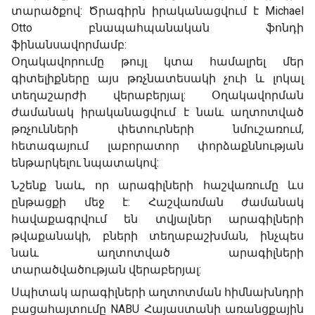
տարածքով: Ծրագիրն իրականացվում է Michael
Otto բնապահպանական ֆոնդի
ֆինանսավորմամբ:
Օղակավորումը թույլ կտա համալրել մեր
գիտելիքները այս թռչնատեսակի չուի և լոկալ
տեղաշարժի վերաբերյալ: Օղակավորման
ժամանակ իրականացվում է նաև աղտոտված
թռչունների փետուրների նմուշառում,
հետագայում լաբորատոր փորձաքննության
ենթարկելու նպատակով:
Նշենք նաև, որ արագիլների հաշվառումը ևս
ընթացքի մեջ է: Հաշվառման ժամանակ
հավաքագրվում են տվյալներ արագիլների
թվաքանակի, բների տեղաբաշխման, ինչպես
նաև աղտոտված արագիլների
տարածվածության վերաբերյալ:
Սպիտակ արագիլների աղտոտման հիմնախնդրի
բացահայտումը NABU Հայաստանի առանցքային