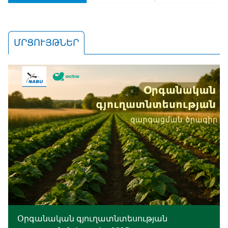
ՄՐՑՈՒՅԹՆԵՐ
Օրգանական գյուղատնտեսության