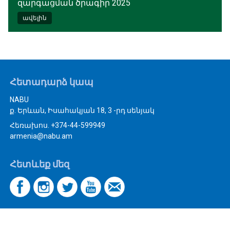
զարգացման ծրագիր 2025
ավելին
Հետադարձ կապ
NABU
ք. Երևան, Իսահակյան 18, 3 -րդ սենյակ
Հեռախոս. +374-44-599949
armenia@nabu.am
Հետևեք մեզ