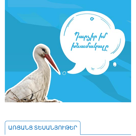
ԱՌՑԱՆՑ ՏԵՍԱՆՅՈՒԹԵՐ