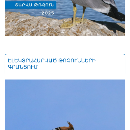
ԷԼԵԿՏՐԱՀԱՐՎԱԾ ԹՌՉՈՒՆՆԵՐԻ
ԳՐԱՆՑՈՒՄ