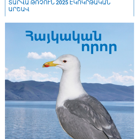
ՏԱՐՎԱ ԹՌՉՈՒՆ 2025 ԷԿՈԿՐԹԱԿԱՆ
ԱՐՇԱՎ