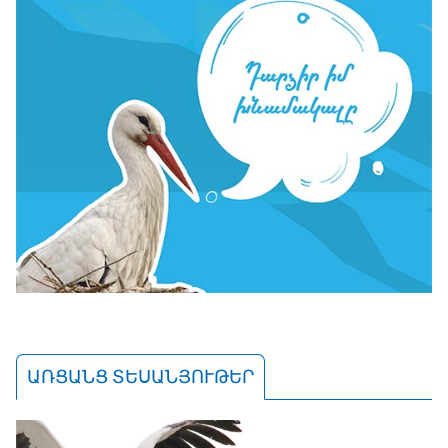
ԱՌՑԱՆՑ ՏԵՍԱՆՅՈՒԹԵՐ