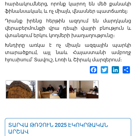
հարձակումներց, որոնք կարող են մեծ քանակի
ֆինանսական, և ոչ միայն, վնասներ պատճառել։
Դրանք իրենց հերթին ազդում են մարդկանց
վերաբերմունքի վրա դեպի վայրի բնություն և
վտանգում երկու կողմերի խաղաղությունը։
Խնդիրը առկա է ոչ միայն ազգային պարկի
տարածքում, այլ նաև Հայաստանի ամբողջ
հյուսիսում՝ Տավուշ, Լոռի և Շիրակ մարզերում։
Facebook
Twitter
LinkedI
Sh
ՏԱՐՎԱ ԹՌՉՈՒՆ 2025 ԷԿՈԿՐԹԱԿԱՆ
ԱՐՇԱՎ