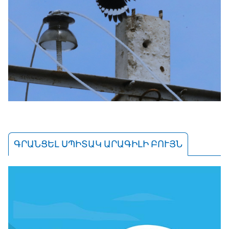
ԳՐԱՆՑԵԼ ՍՊԻՏԱԿ ԱՐԱԳԻԼԻ ԲՈՒՅՆ