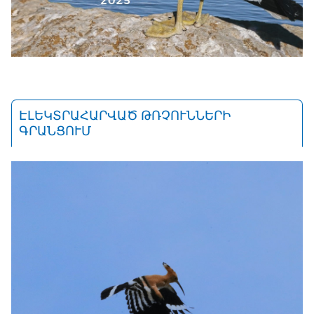
ԷԼԵԿՏՐԱՀԱՐՎԱԾ ԹՌՉՈՒՆՆԵՐԻ
ԳՐԱՆՑՈՒՄ