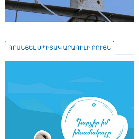
ԳՐԱՆՑԵԼ ՍՊԻՏԱԿ ԱՐԱԳԻԼԻ ԲՈՒՅՆ