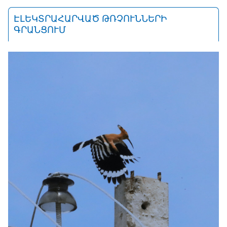
ԷԼԵԿՏՐԱՀԱՐՎԱԾ ԹՌՉՈՒՆՆԵՐԻ
ԳՐԱՆՑՈՒՄ