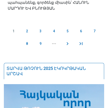
պահպանենք, գործենք միասին՝ ՀԱՆՈՒՆ
ՄԱՐԴՈՒ ԵՎ ԲՆՈՒԹՅԱՆ
1
2
3
4
5
6
7
Էջեր
8
9
ՏԱՐՎԱ ԹՌՉՈՒՆ 2025 ԷԿՈԿՐԹԱԿԱՆ
ԱՐՇԱՎ