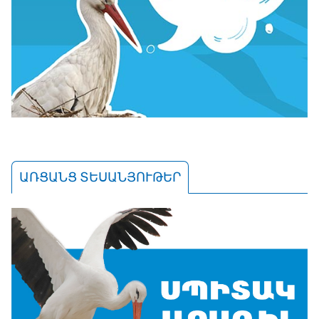
ԱՌՑԱՆՑ ՏԵՍԱՆՅՈՒԹԵՐ