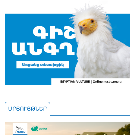
ՄՐՑՈՒՅԹՆԵՐ