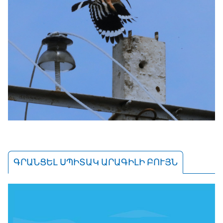
ԳՐԱՆՑԵԼ ՍՊԻՏԱԿ ԱՐԱԳԻԼԻ ԲՈՒՅՆ