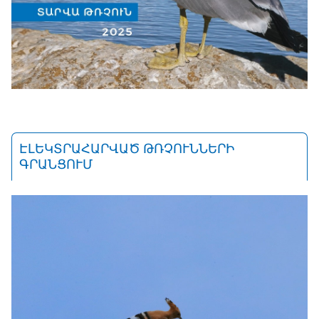
ԷԼԵԿՏՐԱՀԱՐՎԱԾ ԹՌՉՈՒՆՆԵՐԻ
ԳՐԱՆՑՈՒՄ