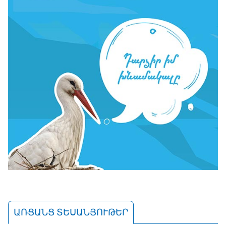
ԱՌՑԱՆՑ ՏԵՍԱՆՅՈՒԹԵՐ