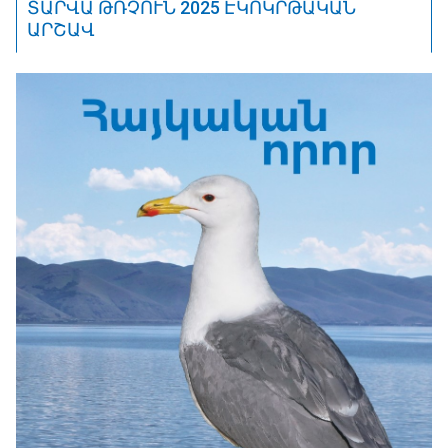
ՏԱՐՎԱ ԹՌՉՈՒՆ 2025 ԷԿՈԿՐԹԱԿԱՆ
ԱՐՇԱՎ