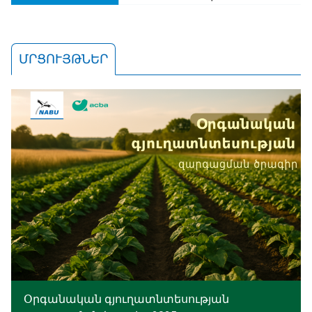
ՄՐՑՈՒՅԹՆԵՐ
Օրգանական գյուղատնտեսության