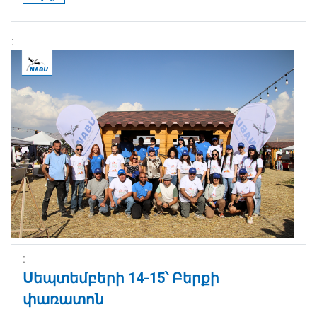
Սեպտեմբերի 14-15՝ Բերքի
փառատոն