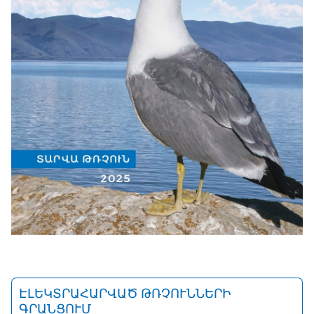
ԷԼԵԿՏՐԱՀԱՐՎԱԾ ԹՌՉՈՒՆՆԵՐԻ
ԳՐԱՆՑՈՒՄ