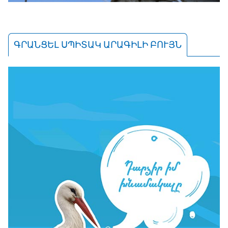
ԳՐԱՆՑԵԼ ՍՊԻՏԱԿ ԱՐԱԳԻԼԻ ԲՈՒՅՆ