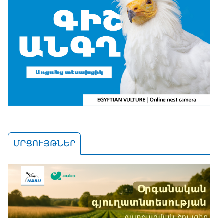
ՄՐՑՈՒՅԹՆԵՐ