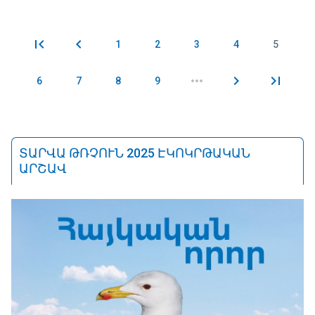
1
2
3
4
5
Էջեր
6
7
8
9
ՏԱՐՎԱ ԹՌՉՈՒՆ 2025 ԷԿՈԿՐԹԱԿԱՆ
ԱՐՇԱՎ