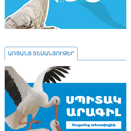
ԱՌՑԱՆՑ ՏԵՍԱՆՅՈՒԹԵՐ