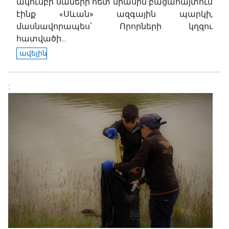
ակումբի սաների հետ միասին բացահայտում
էինք «Սևան» ազգային պարկի,
մասնավորապես՝ Որորների կղզու
հատվածի...
ավելին