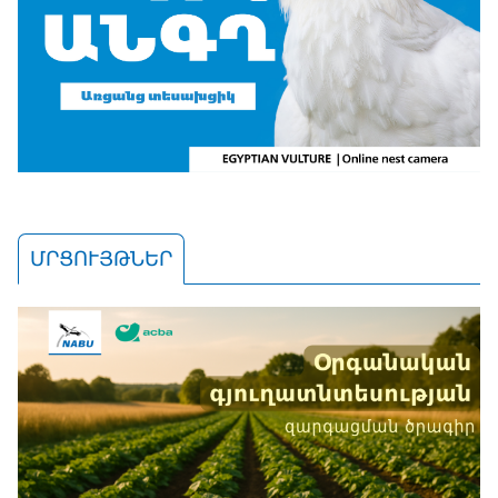
ՄՐՑՈՒՅԹՆԵՐ