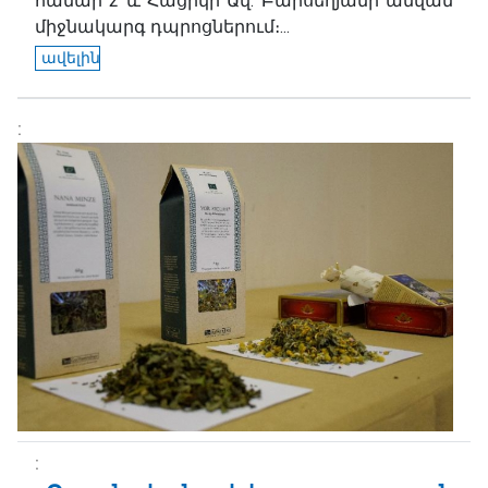
համար 2 և Հացիկի Ավ. Բարսեղյանի անվան
միջնակարգ դպրոցներում։...
ավելին