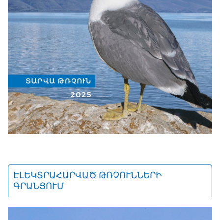
ԷԼԵԿՏՐԱՀԱՐՎԱԾ ԹՌՉՈՒՆՆԵՐԻ
ԳՐԱՆՑՈՒՄ