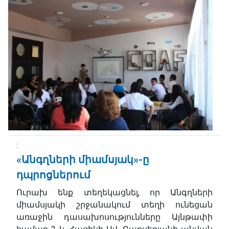
«Անգղների միամսյակ»-ը
դպրոցներում
Ուրախ ենք տեղեկացնել, որ Անգղների
միամսյակի շրջանակում տեղի ունեցան
առաջին դասախոսությունները Այնթափի