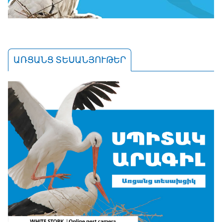
ԱՌՑԱՆՑ ՏԵՍԱՆՅՈՒԹԵՐ