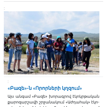
«Բազե»-ն «Որորների կղզում»
Այս անգամ «Բազե» խորագրով էկոկրթական
քարոզարշավի շրջանակում «Աժդահակ» էկո-