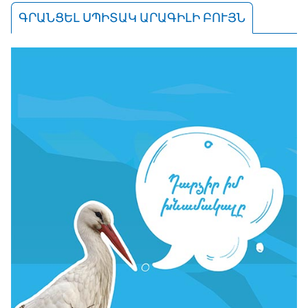
ԳՐԱՆՑԵԼ ՍՊԻՏԱԿ ԱՐԱԳԻԼԻ ԲՈՒՅՆ