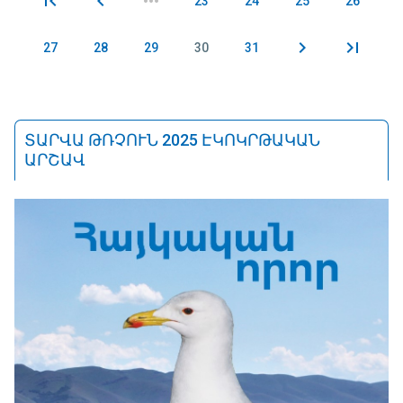
23
24
25
26
Էջեր
27
28
29
30
31
ՏԱՐՎԱ ԹՌՉՈՒՆ 2025 ԷԿՈԿՐԹԱԿԱՆ
ԱՐՇԱՎ