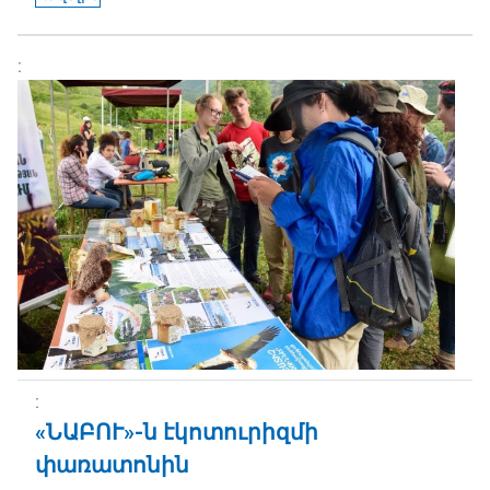
«ՆԱԲՈՒ»-ն էկոտուրիզմի
փառատոնին