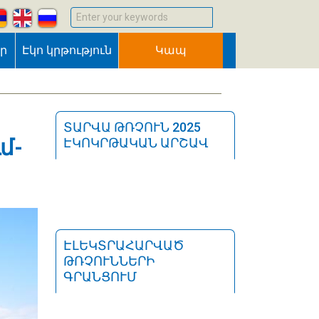
Enter your keywords
եր
Էկո կրթություն
Կապ
ը
ՏԱՐՎԱ ԹՌՉՈՒՆ 2025
մ-
ԷԿՈԿՐԹԱԿԱՆ ԱՐՇԱՎ
ԷԼԵԿՏՐԱՀԱՐՎԱԾ
ԹՌՉՈՒՆՆԵՐԻ
ԳՐԱՆՑՈՒՄ