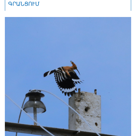
ԳՐԱՆՑՈՒՄ