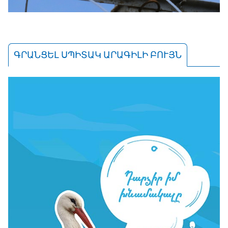
ԳՐԱՆՑԵԼ ՍՊԻՏԱԿ ԱՐԱԳԻԼԻ ԲՈՒՅՆ