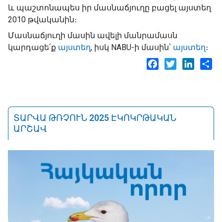
և պաշտոնապես իր մասնաճյուղը բացել այստեղ
2010 թվականին։
Մասնաճյուղի մասին ավելի մանրամասն
կարդացե՛ք
այստեղ
, իսկ NABU-ի մասին՝
այստեղ
։
Facebook
Twitter
LinkedI
Sh
ՏԱՐՎԱ ԹՌՉՈՒՆ 2025 ԷԿՈԿՐԹԱԿԱՆ
ԱՐՇԱՎ