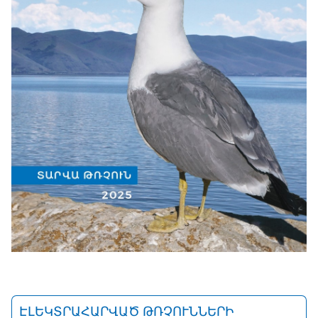
ԷԼԵԿՏՐԱՀԱՐՎԱԾ ԹՌՉՈՒՆՆԵՐԻ