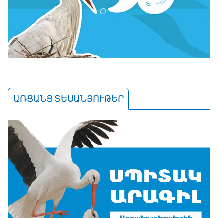
ԱՌՑԱՆՑ ՏԵՍԱՆՅՈՒԹԵՐ