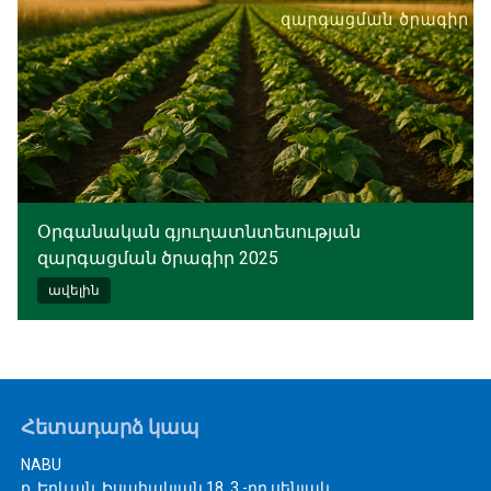
Օրգանական գյուղատնտեսության
զարգացման ծրագիր 2025
ավելին
Հետադարձ կապ
NABU
ք. Երևան, Իսահակյան 18, 3 -րդ սենյակ