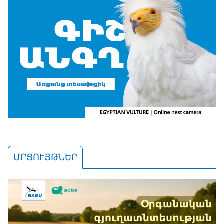
ՄՐՑՈՒՅԹՆԵՐ