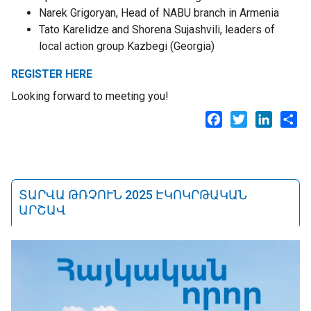
Narek Grigoryan, Head of NABU branch in Armenia
Tato Karelidze and Shorena Sujashvili, leaders of
local action group Kazbegi (Georgia)
REGISTER HERE
Looking forward to meeting you!
Facebook
Twitter
LinkedI
Sh
ՏԱՐՎԱ ԹՌՉՈՒՆ 2025 ԷԿՈԿՐԹԱԿԱՆ
ԱՐՇԱՎ