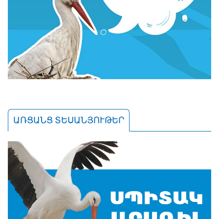
ԱՌՑԱՆՑ ՏԵՍԱՆՅՈՒԹԵՐ