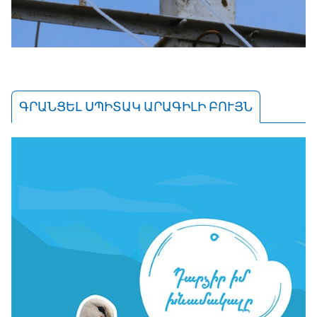
ԳՐԱՆՑԵԼ ՍՊԻՏԱԿ ԱՐԱԳԻԼԻ ԲՈՒՅՆ