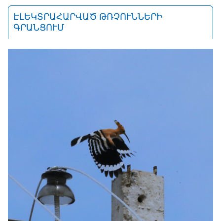
ԷԼԵԿՏՐԱՀԱՐՎԱԾ ԹՌՉՈՒՆՆԵՐԻ
ԳՐԱՆՑՈՒՄ