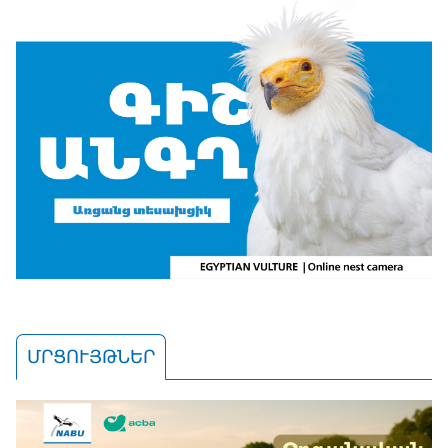
ՄՐՑՈՒՅԹՆԵՐ