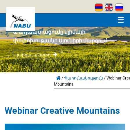
Skip to main content
☰
Համայնքահեն բնապահպանությունը
և ադապտացումը կլիմայի
փոփոխությանը Սյունիքի մարզում
կարդալ այստեղ
/
Պարունակություն
/
Webinar Crea
Mountains
Webinar Creative Mountains