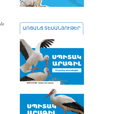
ւն
ԱՌՑԱՆՑ ՏԵՍԱՆՅՈՒԹԵՐ