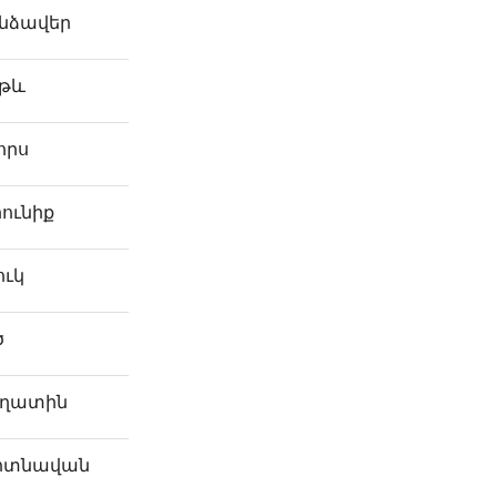
նձավեր
թև
որս
րունիք
ուկ
ծ
ղատին
ոտնավան