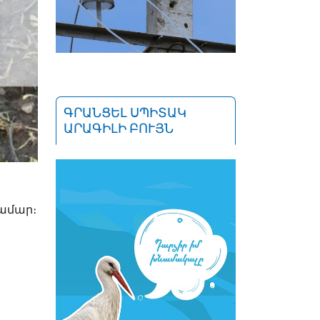
ԳՐԱՆՑԵԼ ՍՊԻՏԱԿ
ԱՐԱԳԻԼԻ ԲՈՒՅՆ
համար։