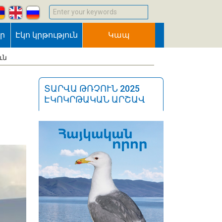
Enter your keywords
եր
Էկո կրթություն
Կապ
ւն
ՏԱՐՎԱ ԹՌՉՈՒՆ 2025
ԷԿՈԿՐԹԱԿԱՆ ԱՐՇԱՎ