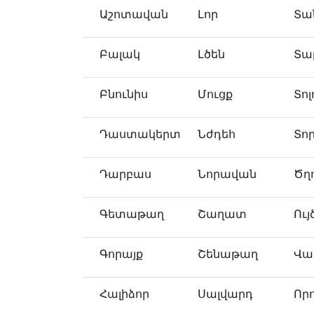
Աշոտավան
Լոր
Տա
Բալակ
Լծեն
Տա
Բնունիս
Մուցք
Տոլ
Դաստակերտ
Նժդեհ
Տո
Դարբաս
Նորավան
Ծղ
Գետաթաղ
Շաղատ
Ույ
Գորայք
Շենաթաղ
Վա
Հալիձոր
Սալվարդ
Որ