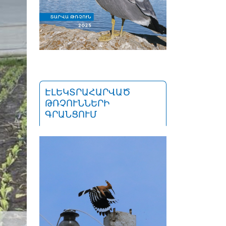
ԷԼԵԿՏՐԱՀԱՐՎԱԾ
ԹՌՉՈՒՆՆԵՐԻ
ԳՐԱՆՑՈՒՄ