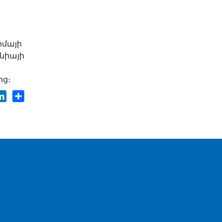
իմայի
նիայի
ց։
ok
tter
LinkedIn
Share