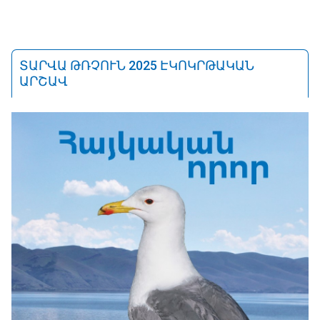
ՏԱՐՎԱ ԹՌՉՈՒՆ 2025 ԷԿՈԿՐԹԱԿԱՆ
ԱՐՇԱՎ