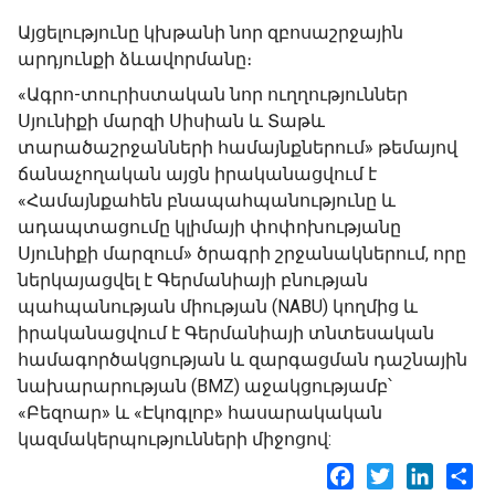
Այցելությունը կխթանի նոր զբոսաշրջային
արդյունքի ձևավորմանը։
«Ագրո-տուրիստական նոր ուղղություններ
Սյունիքի մարզի Սիսիան և Տաթև
տարածաշրջանների համայնքներում» թեմայով
ճանաչողական այցն իրականացվում է
«Համայնքահեն բնապահպանությունը և
ադապտացումը կլիմայի փոփոխությանը
Սյունիքի մարզում» ծրագրի շրջանակներում, որը
ներկայացվել է Գերմանիայի բնության
պահպանության միության (NABU) կողմից և
իրականացվում է Գերմանիայի տնտեսական
համագործակցության և զարգացման դաշնային
նախարարության (BMZ) աջակցությամբ՝
«Բեզոար» և «Էկոգլոբ» հասարակական
կազմակերպությունների միջոցով:
Facebook
Twitter
LinkedI
Sh