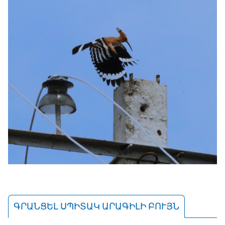
ԳՐԱՆՑԵԼ ՍՊԻՏԱԿ ԱՐԱԳԻԼԻ ԲՈՒՅՆ