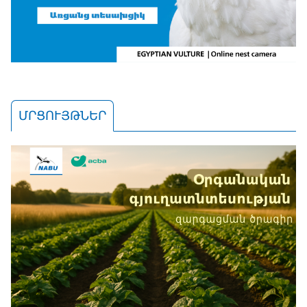
ՄՐՑՈՒՅԹՆԵՐ