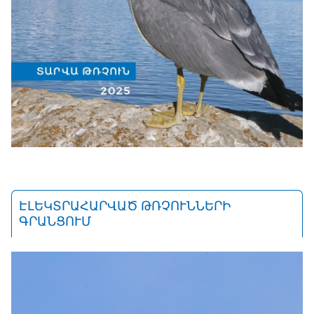
ԷԼԵԿՏՐԱՀԱՐՎԱԾ ԹՌՉՈՒՆՆԵՐԻ
ԳՐԱՆՑՈՒՄ