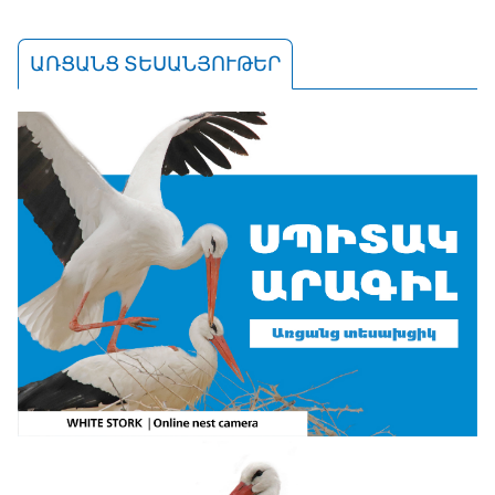
ԱՌՑԱՆՑ ՏԵՍԱՆՅՈՒԹԵՐ