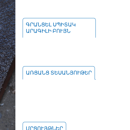
ԳՐԱՆՑԵԼ ՍՊԻՏԱԿ
ԱՐԱԳԻԼԻ ԲՈՒՅՆ
ԱՌՑԱՆՑ ՏԵՍԱՆՅՈՒԹԵՐ
ՄՐՑՈՒՅԹՆԵՐ