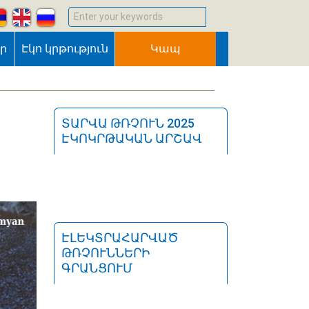
Enter your keywords
եր
Էկո կրթություն
Կապ
ՏԱՐՎԱ ԹՌՉՈՒՆ 2025
ԷԿՈԿՐԹԱԿԱՆ ԱՐՇԱՎ
ԷԼԵԿՏՐԱՀԱՐՎԱԾ
ԹՌՉՈՒՆՆԵՐԻ
ԳՐԱՆՑՈՒՄ