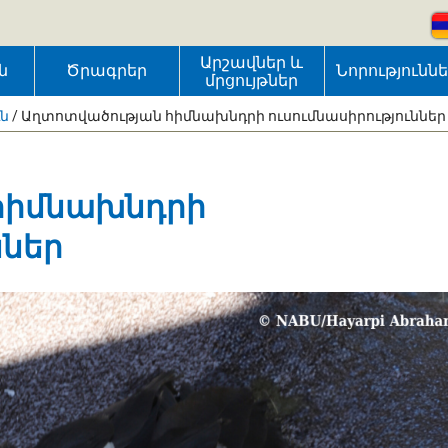
Արշավներ և
ն
Ծրագրեր
Նորությունն
մրցույթներ
ւն
/
Աղտոտվածության հիմնախնդրի ուսումնասիրություններ
հիմնախնդրի
ններ