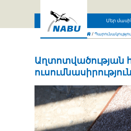
Skip to main content
Մեր մասի
/
Պարունակությո
Աղտոտվածության 
ուսումնասիրությու