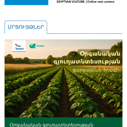
ՄՐՑՈՒՅԹՆԵՐ
Օրգանական գյուղատնտեսության