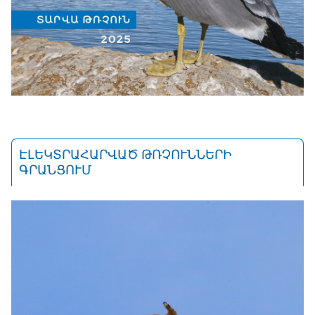
ԷԼԵԿՏՐԱՀԱՐՎԱԾ ԹՌՉՈՒՆՆԵՐԻ
ԳՐԱՆՑՈՒՄ