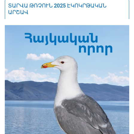
ՏԱՐՎԱ ԹՌՉՈՒՆ 2025 ԷԿՈԿՐԹԱԿԱՆ
ԱՐՇԱՎ