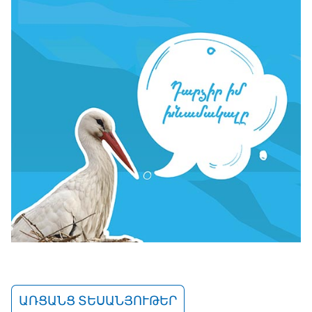
ԱՌՑԱՆՑ ՏԵՍԱՆՅՈՒԹԵՐ