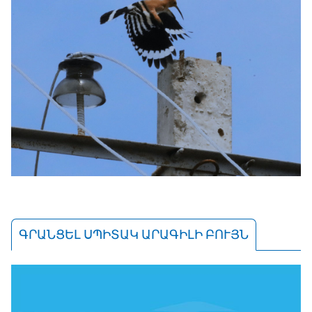
ԳՐԱՆՑԵԼ ՍՊԻՏԱԿ ԱՐԱԳԻԼԻ ԲՈՒՅՆ