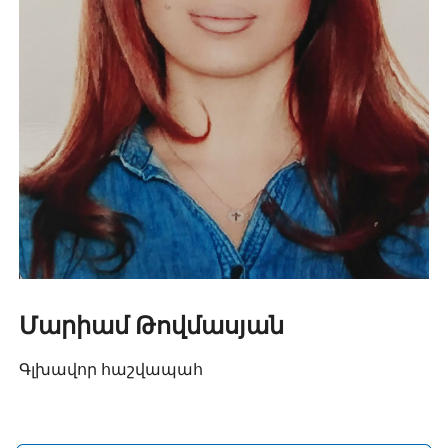
Մարիամ Թովմասյան
Գլխավոր հաշվապահ