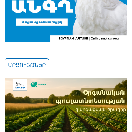
ՄՐՑՈՒՅԹՆԵՐ