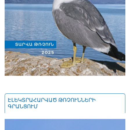
ԷԼԵԿՏՐԱՀԱՐՎԱԾ ԹՌՉՈՒՆՆԵՐԻ
ԳՐԱՆՑՈՒՄ