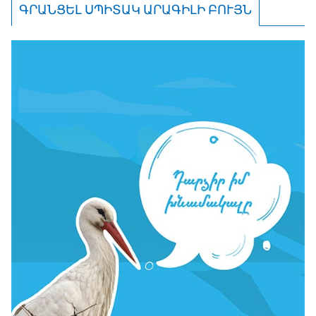
ԳՐԱՆՑԵԼ ՍՊԻՏԱԿ ԱՐԱԳԻԼԻ ԲՈՒՅՆ