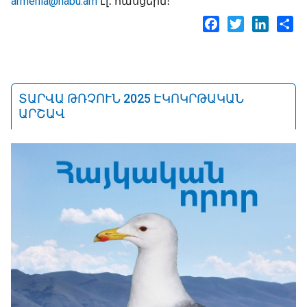
armenia@nabu.am
էլ․ հասցեին։
Facebook
Twitter
LinkedI
Sh
ՏԱՐՎԱ ԹՌՉՈՒՆ 2025 ԷԿՈԿՐԹԱԿԱՆ
ԱՐՇԱՎ