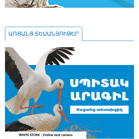
ԱՌՑԱՆՑ ՏԵՍԱՆՅՈՒԹԵՐ