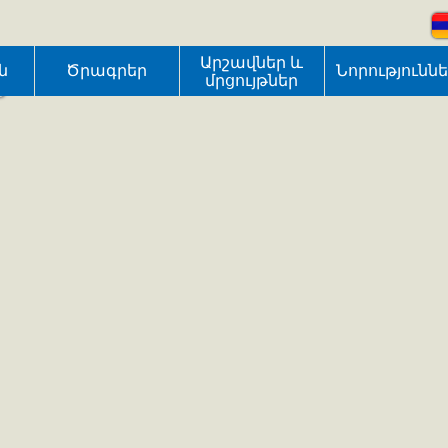
մարզում
Արշավներ և
ն
Ծրագրեր
Նորությունն
մրցույթներ