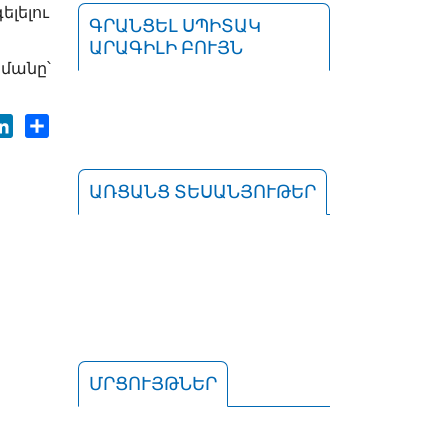
լելու
ԳՐԱՆՑԵԼ ՍՊԻՏԱԿ
ԱՐԱԳԻԼԻ ԲՈՒՅՆ
րմանը՝
ok
tter
LinkedIn
Share
ԱՌՑԱՆՑ ՏԵՍԱՆՅՈՒԹԵՐ
ՄՐՑՈՒՅԹՆԵՐ