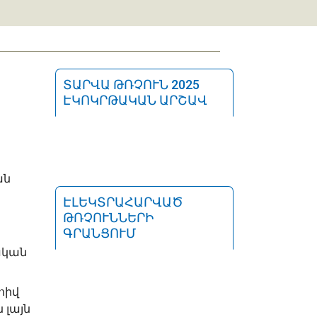
ՏԱՐՎԱ ԹՌՉՈՒՆ 2025
ԷԿՈԿՐԹԱԿԱՆ ԱՐՇԱՎ
ան
ԷԼԵԿՏՐԱՀԱՐՎԱԾ
ԹՌՉՈՒՆՆԵՐԻ
ԳՐԱՆՑՈՒՄ
ական
հիվ
 լայն