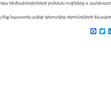
կա հիմնախնդիրների լուծման ուղիները և կանխարգե
ղ ենք նպաստել ավելի գիտակից սերունդների ձևավո
Facebo
Twi