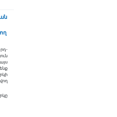
ջան
ող
րդ-
ւն
այս
ենք
րկի
վող
րկը