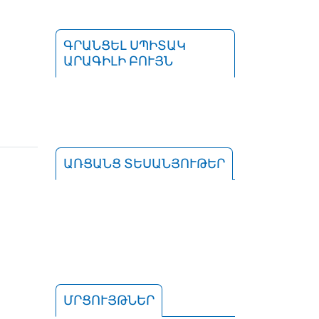
ԳՐԱՆՑԵԼ ՍՊԻՏԱԿ
ԱՐԱԳԻԼԻ ԲՈՒՅՆ
ԱՌՑԱՆՑ ՏԵՍԱՆՅՈՒԹԵՐ
ՄՐՑՈՒՅԹՆԵՐ