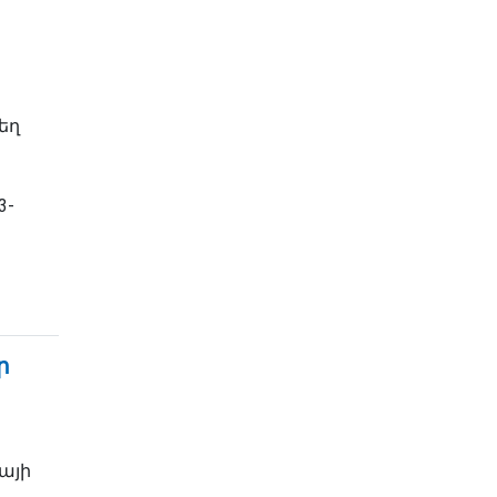
եղ
3-
ր
իայի