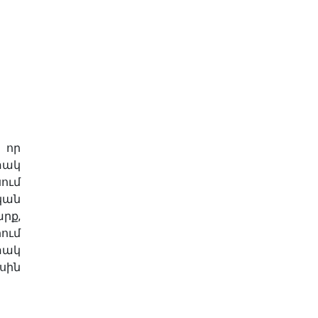
 որ
տակ
ում
ան
րք,
ում
տակ
սին