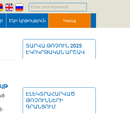
Enter your keywords
եր
Էկո կրթություն
Կապ
ՏԱՐՎԱ ԹՌՉՈՒՆ 2025
ԷԿՈԿՐԹԱԿԱՆ ԱՐՇԱՎ
ւյթ
ԷԼԵԿՏՐԱՀԱՐՎԱԾ
ած
ԹՌՉՈՒՆՆԵՐԻ
ԳՐԱՆՑՈՒՄ
3-