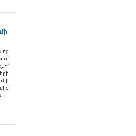
մի
յոց
ում
մի՝
երի
ւկի
մից
..