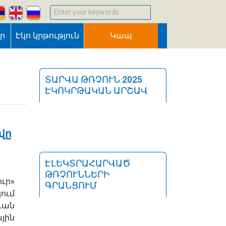
Enter your keywords
եր
Էկո կրթություն
Կապ
ՏԱՐՎԱ ԹՌՉՈՒՆ 2025
ԷԿՈԿՐԹԱԿԱՆ ԱՐՇԱՎ
վը
ԷԼԵԿՏՐԱՀԱՐՎԱԾ
ԹՌՉՈՒՆՆԵՐԻ
ւր»
ԳՐԱՆՑՈՒՄ
ում
ևան
յին