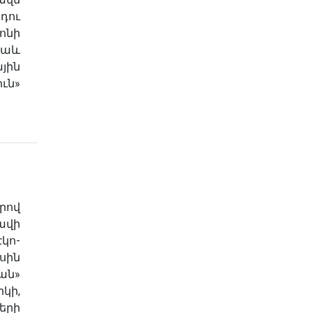
րդու
նի
նաև
յին
ւն»
րով
ավի
կո-
սին
ան»
ի,
երի