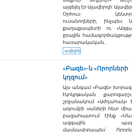
այցելել էր Ալավերդի: Ալավե
Օրհուս կենտրո
ուսանողների, ինչպես 
քաղաքապետի ու «Ազգա
ջրային համագործակցությո
հասարակական...
ավելին
«Բազե»-ն «Որորների
կղզում»
Այս անգամ «Բազե» խորագ
էկոկրթական քարոզարշ
շրջանակում «Աժդահակ» է
ակումբի սաների հետ միա
բացահայտում էինք «Սև
ազգային պարկ
մասնավորապես՝ Որորն