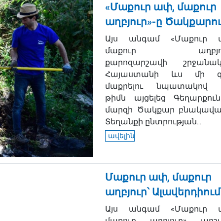
«Մաքուր ափ, մաքուր
աղբյուր»-ը Ծակքարո
Այս անգամ «Մաքուր 
մաքուր աղբյու
քարոզարշավի շրջանակ
Հայաստանի ևս մի 
մաքրելու նպատակով 
թիմն այցելեց Գեղարքուն
մարզի Ծակքար բնակավայ
Տեղանքի ընտրության...
ավելին
Մաքուր ափ, մաքուր
աղբյուր՝ Ալավերդիում
Այս անգամ «Մաքուր 
մաքուր աղբյուր» արշ