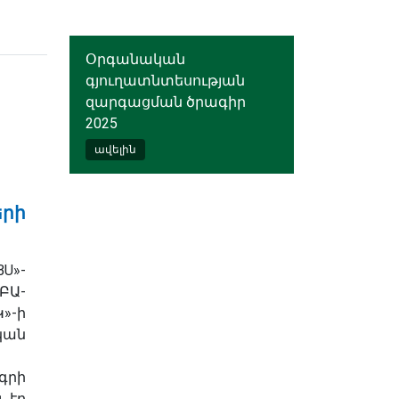
Օրգանական
գյուղատնտեսության
զարգացման ծրագիր
2025
ավելին
երի
U»-
Ա-
»-ի
կան
րի
 էր