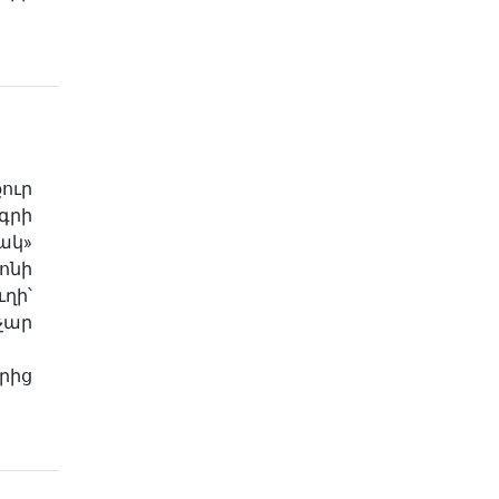
ուր
գրի
ակ»
ոնի
ղի՝
չար
րից