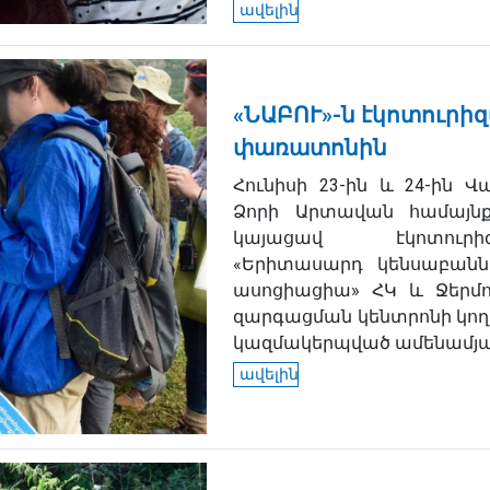
ավելին
«ՆԱԲՈՒ»-ն էկոտուրիզ
փառատոնին
Հունիսի 23-ին և 24-ին Վա
Ձորի Արտավան համայնք
կայացավ էկոտուրիզ
«Երիտասարդ կենսաբանն
ասոցիացիա» ՀԿ և Ջերմո
զարգացման կենտրոնի կող
կազմակերպված ամենամյա.
ավելին