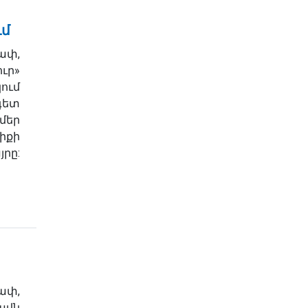
ւմ
ափ,
ր»
ում
գետ
մեր
իքի
րը:
ափ,
ավն