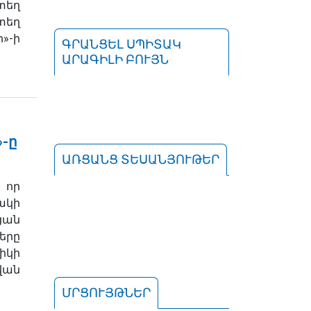
տեղ
եղ
»-ի
ԳՐԱՆՑԵԼ ՍՊԻՏԱԿ
ԱՐԱԳԻԼԻ ԲՈՒՅՆ
»-ը
ԱՌՑԱՆՑ ՏԵՍԱՆՅՈՒԹԵՐ
 որ
կի
ցան
երը
իկի
վան
ՄՐՑՈՒՅԹՆԵՐ