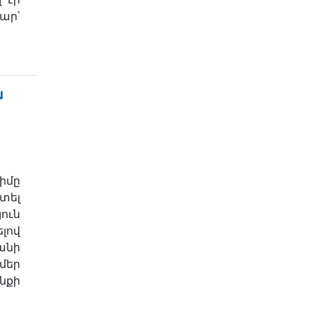
ար՝
ն
իմը
տել
ուն
լով
անի
մեր
նքի