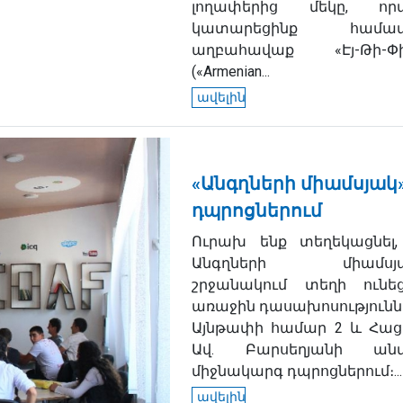
լողափերից մեկը, որ
կատարեցինք համատ
աղբահավաք «Էյ-Թի-Փի
(«Armenian...
ավելին
«Անգղների միամսյակ
դպրոցներում
Ուրախ ենք տեղեկացնել,
Անգղների միամսյա
շրջանակում տեղի ունե
առաջին դասախոսությունն
Այնթափի համար 2 և Հաց
Ավ. Բարսեղյանի ան
միջնակարգ դպրոցներում։...
ավելին