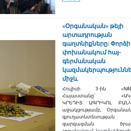
«Օրգանական» թեյի
արտադրության
գաղտնիքները: Փորձի
փոխանակում հայ-
գերմանական
կազմակերպությունն
միջև
Հուլիսի 3-ին «NAB
Հայաստանը՝ «ԱԿԲ
ԿՐԵԴԻՏ ԱԳՐԻԿՈԼ ԲԱՆԿ
աջակցությամբ, Օրգանա
գյուղատնտեսության
զարգացման ծրագ
շրջանակում կազմակերպել