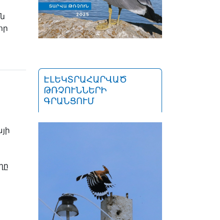
ն
որ
ԷԼԵԿՏՐԱՀԱՐՎԱԾ
ԹՌՉՈՒՆՆԵՐԻ
ԳՐԱՆՑՈՒՄ
յի
ղը