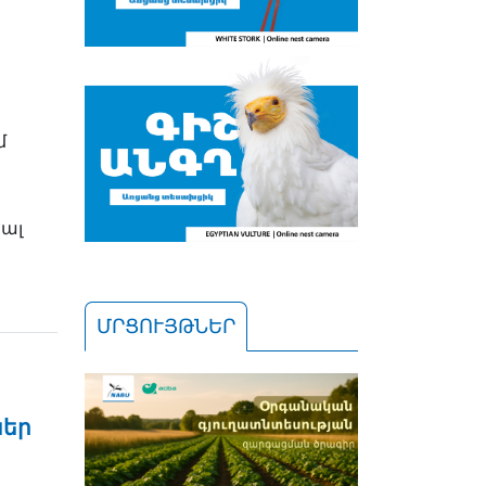
մ
ալ
ՄՐՑՈՒՅԹՆԵՐ
ներ