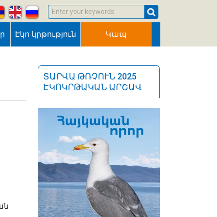
Enter your keywords
եր
Էկո կրթություն
Կապ
ՏԱՐՎԱ ԹՌՉՈՒՆ 2025
ԷԿՈԿՐԹԱԿԱՆ ԱՐՇԱՎ
ան