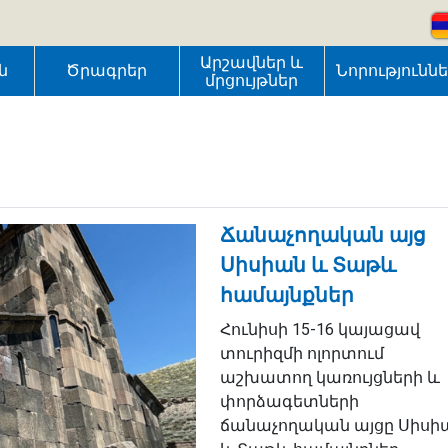
Արշավներ և
ն
Ծրագրեր
Նորությունն
մրցույթներ
Ճանաչողական այց
Սիսիան և Տաթև
համայնքներ
Հունիսի 15-16 կայացավ
տուրիզմի ոլորտում
աշխատող կառույցների և
փորձագետների
ճանաչողական այցը Սիսի