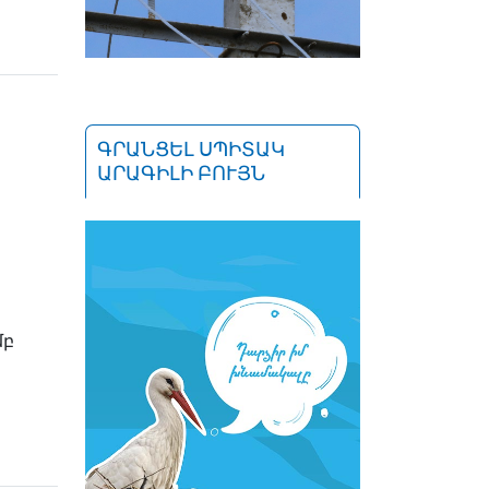
ԳՐԱՆՑԵԼ ՍՊԻՏԱԿ
ԱՐԱԳԻԼԻ ԲՈՒՅՆ
մբ