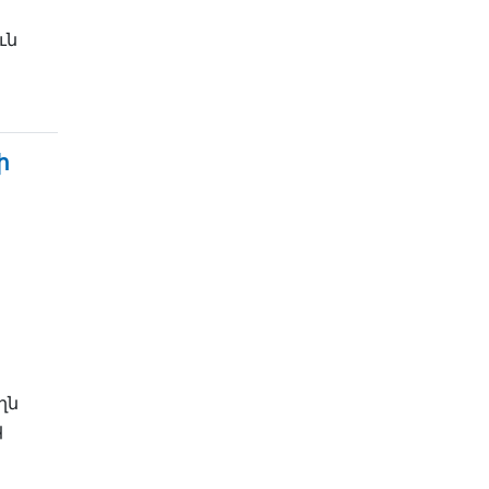
ւն
ի
ղն
կ