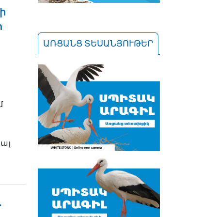
ի
ր
ԱՌՑԱՆՑ ՏԵՍԱՆՅՈՒԹԵՐ
մ
ալ
․