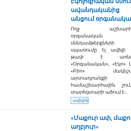
Էկոլոգիական սնու
ավանդականից
անցում օրգանակա
Ողջ աշխարհո
օրգանական
սննդամթերքների
սպառումը էլ ավելի 
թափ է առնու
«Օրգանական», «Էկո» 
«Բիո» մակնշվ
արտադրանքի
համաշխարհային շու
տարեցտարի աճում է։...
ավելին
«Մաքուր ափ, մաքո
աղբյուր»