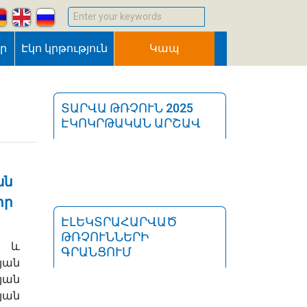
Enter your keywords
եր
Էկո կրթություն
Կապ
ՏԱՐՎԱ ԹՌՉՈՒՆ 2025
ԷԿՈԿՐԹԱԿԱՆ ԱՐՇԱՎ
ան
իր
ԷԼԵԿՏՐԱՀԱՐՎԱԾ
ԹՌՉՈՒՆՆԵՐԻ
 և
ԳՐԱՆՑՈՒՄ
յան
յան
յան