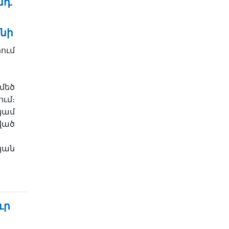
նդ.
նի
ւմ
մեծ
մ։
կամ
ած
կան
ւր