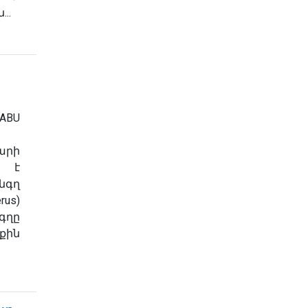
..
ABU
արի
 է
նգղ
rus
)
գղը
քին