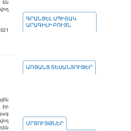
 են
վող
ԳՐԱՆՑԵԼ ՍՊԻՏԱԿ
ԱՐԱԳԻԼԻ ԲՈՒՅՆ
021
ԱՌՑԱՆՑ ՏԵՍԱՆՅՈՒԹԵՐ
յին
 իր
յաց
վող
ՄՐՑՈՒՅԹՆԵՐ
են