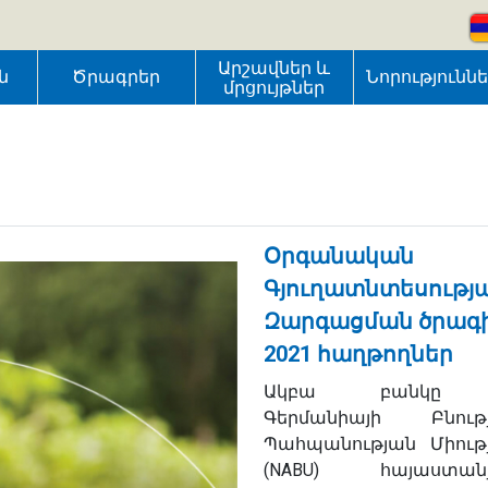
Արշավներ և
ն
Ծրագրեր
Նորությունն
մրցույթներ
Օրգանական
Գյուղատնտեսությ
Զարգացման ծրագ
2021 հաղթողներ
Ակբա բանկը
Գերմանիայի Բնութ
Պահպանության Միութ
(NABU) հայաստան