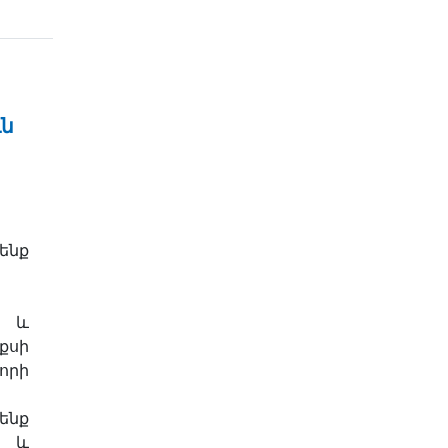
ւն
ենք
ն և
քսի
որի
նք
 և