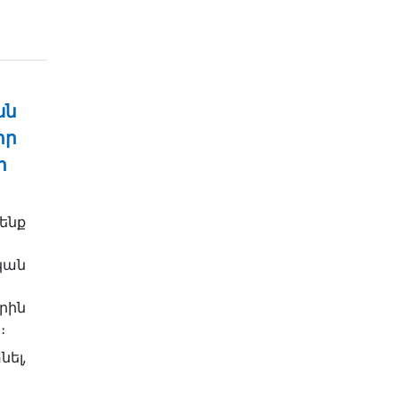
ան
իր
ի
ենք
կան
րին
։
ել,