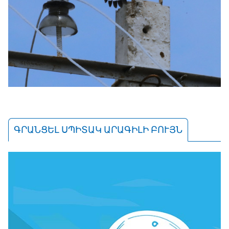
ԳՐԱՆՑԵԼ ՍՊԻՏԱԿ ԱՐԱԳԻԼԻ ԲՈՒՅՆ