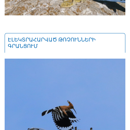
ԷԼԵԿՏՐԱՀԱՐՎԱԾ ԹՌՉՈՒՆՆԵՐԻ
ԳՐԱՆՑՈՒՄ