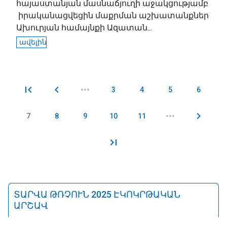
հայաստանյան մասնաճյուղի աջակցությամբ
իրականացվեցին մաքրման աշխատանքներ
Ախուրյան համայնքի Ազատան...
ավելին
3
4
5
6
Էջեր
7
8
9
10
11
ՏԱՐՎԱ ԹՌՉՈՒՆ 2025 ԷԿՈԿՐԹԱԿԱՆ
ԱՐՇԱՎ