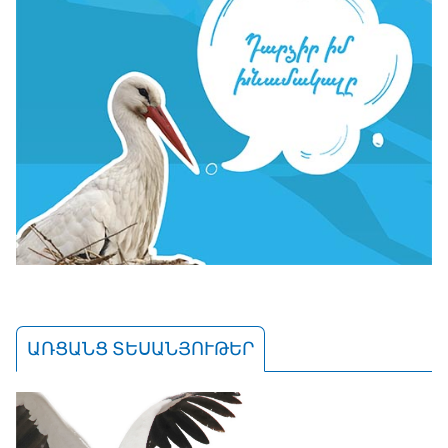
ԱՌՑԱՆՑ ՏԵՍԱՆՅՈՒԹԵՐ