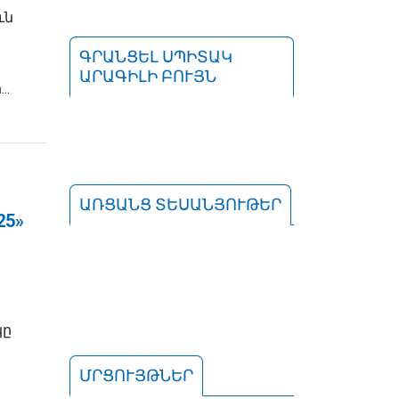
ւն
ԳՐԱՆՑԵԼ ՍՊԻՏԱԿ
ԱՐԱԳԻԼԻ ԲՈՒՅՆ
..
ԱՌՑԱՆՑ ՏԵՍԱՆՅՈՒԹԵՐ
25»
կը
ՄՐՑՈՒՅԹՆԵՐ