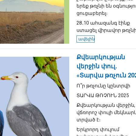
երեք թռչնի են օգնությո
ցուցաբերել։
28․10 ահազանգ էինք
ստացել վիրավոր թռչնի.
ավելին
Քվեարկության
վերջին փուլ․
«Տարվա թռչուն 20
Ո՞ր թռչունը կընտրվի
ՏԱՐՎԱ ԹՌՉՈՒՆ 2025
Քվեարկության վերջին,
վճռորոշ փուլի մեկնար
տրված է։
Երկրորդ փուլում