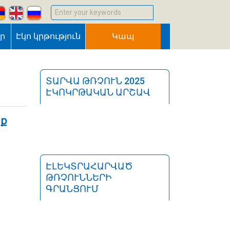
Enter your keywords
եր
Էկո կրթություն
Կապ
ՏԱՐՎԱ ԹՌՉՈՒՆ 2025
ԷԿՈԿՐԹԱԿԱՆ ԱՐՇԱՎ
եք
ԷԼԵԿՏՐԱՀԱՐՎԱԾ
ԹՌՉՈՒՆՆԵՐԻ
ԳՐԱՆՑՈՒՄ