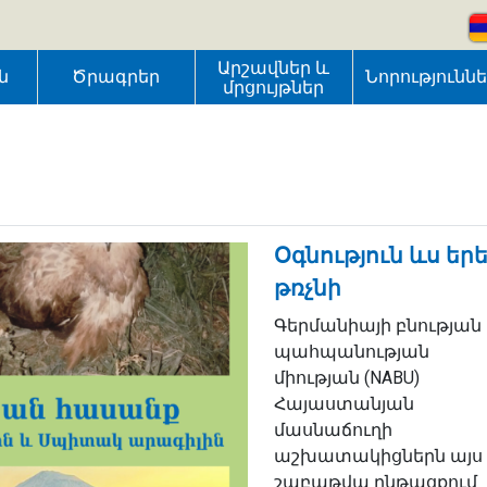
Արշավներ և
ն
Ծրագրեր
Նորությունն
մրցույթներ
Օգնություն ևս եր
թռչնի
Գերմանիայի բնության
պահպանության
միության (NABU)
Հայաստանյան
մասնաճուղի
աշխատակիցներն այս
շաբաթվա ընթացքում