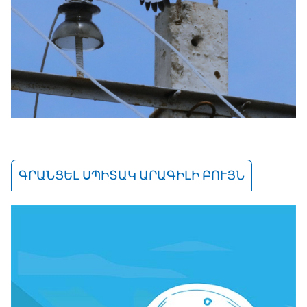
ԳՐԱՆՑԵԼ ՍՊԻՏԱԿ ԱՐԱԳԻԼԻ ԲՈՒՅՆ