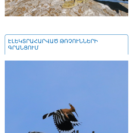
ԷԼԵԿՏՐԱՀԱՐՎԱԾ ԹՌՉՈՒՆՆԵՐԻ
ԳՐԱՆՑՈՒՄ