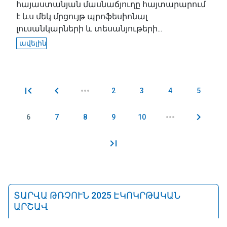
հայաստանյան մասնաճյուղը հայտարարում
է ևս մեկ մրցույթ պրոֆեսիոնալ
լուսանկարների և տեսանյութերի...
ավելին
2
3
4
5
Էջեր
6
7
8
9
10
ՏԱՐՎԱ ԹՌՉՈՒՆ 2025 ԷԿՈԿՐԹԱԿԱՆ
ԱՐՇԱՎ