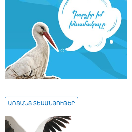
ԱՌՑԱՆՑ ՏԵՍԱՆՅՈՒԹԵՐ