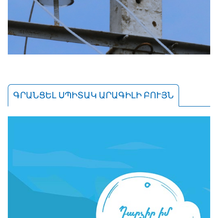
ԳՐԱՆՑԵԼ ՍՊԻՏԱԿ ԱՐԱԳԻԼԻ ԲՈՒՅՆ