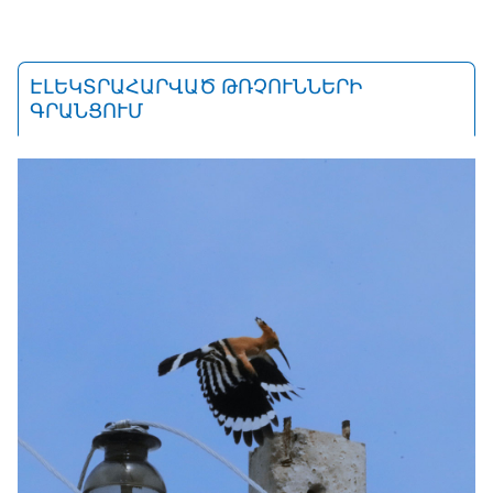
ԷԼԵԿՏՐԱՀԱՐՎԱԾ ԹՌՉՈՒՆՆԵՐԻ
ԳՐԱՆՑՈՒՄ