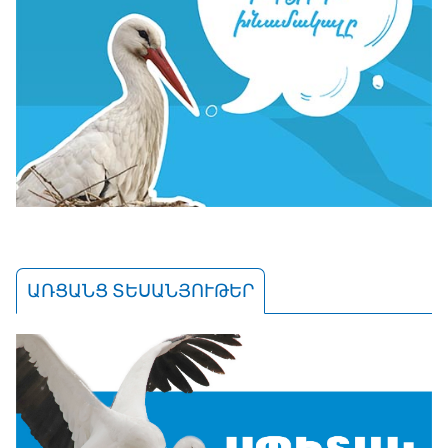
ԱՌՑԱՆՑ ՏԵՍԱՆՅՈՒԹԵՐ