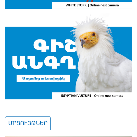
ՄՐՑՈՒՅԹՆԵՐ