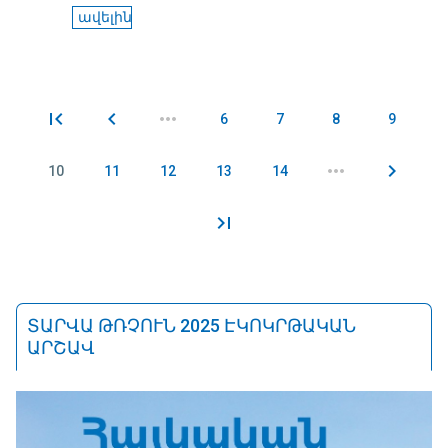
ավելին
6
7
8
9
Էջեր
10
11
12
13
14
ՏԱՐՎԱ ԹՌՉՈՒՆ 2025 ԷԿՈԿՐԹԱԿԱՆ
ԱՐՇԱՎ