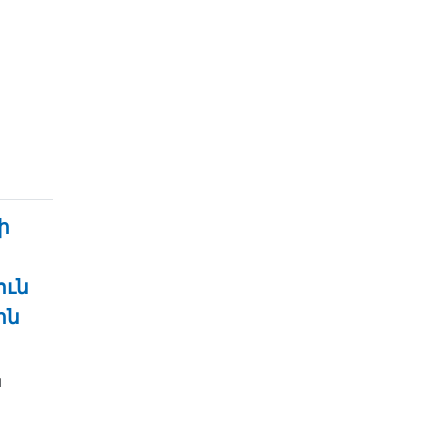
ի
ուն
ին
ն