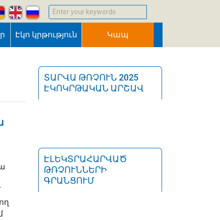
Enter your keywords
եր
Էկո կրթություն
Կապ
ՏԱՐՎԱ ԹՌՉՈՒՆ 2025
ԷԿՈԿՐԹԱԿԱՆ ԱՐՇԱՎ
ն
ԷԼԵԿՏՐԱՀԱՐՎԱԾ
վա
ԹՌՉՈՒՆՆԵՐԻ
ԳՐԱՆՑՈՒՄ
մ
ող
մ