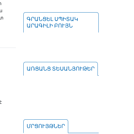
ի
ս
ստ
ԳՐԱՆՑԵԼ ՍՊԻՏԱԿ
ԱՐԱԳԻԼԻ ԲՈՒՅՆ
ԱՌՑԱՆՑ ՏԵՍԱՆՅՈՒԹԵՐ
է
ՄՐՑՈՒՅԹՆԵՐ