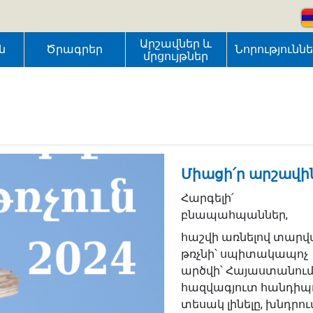
Արշավներ և
ն
Ծրագրեր
Նորությունն
մրցույթներ
Միացի՛ր արշավի
Հարգելի՛
բնապահպաններ,
հաշվի առնելով տար
թռչնի՝ սպիտակապոչ
արծվի՝ Հայաստանու
հազվագյուտ հանդիպ
տեսակ լինելը, խնդրու