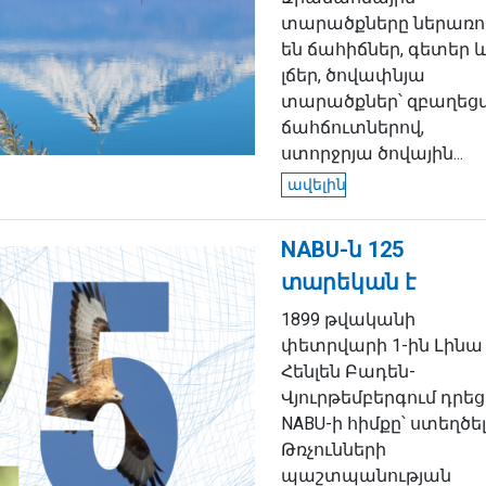
տարածքները ներառո
են ճահիճներ, գետեր 
լճեր, ծովափնյա
տարածքներ՝ զբաղեց
ճահճուտներով,
ստորջրյա ծովային...
ավելին
NABU-ն 125
տարեկան է
1899 թվականի
փետրվարի 1-ին Լինա
Հենլեն Բադեն-
Վյուրթեմբերգում դրեց
NABU-ի հիմքը՝ ստեղծե
Թռչունների
պաշտպանության