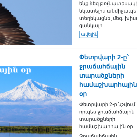
ենք ձեզ թռչնատեսակ
նկատելիս անմիջապե
տեղեկացնել մեզ․ խի
ցանկալի...
ավելին
Փետրվարի 2-ը՝
ջրաճահճային
տարածքների
համաշխարհային
օր
Փետրվարի 2-ը նշվում 
որպես ջրաճահճային
տարածքների
համաշխարհային օր
Ջրաճահճային